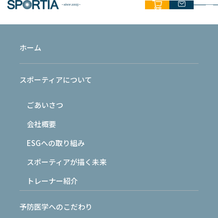
ホーム
COLUMN
スポーティアについて
コラム
ごあいさつ
HOME
›
最新情報
›
コラム
›
名乗らずに、積み重ねる。
会社概要
ESGへの取り組み
2026.06.22
コラム
スポーティアが描く未来
トレーナー紹介
名乗らずに、積み重ねる。
予防医学へのこだわり