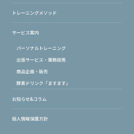
身体が変わる姿に、初心を思い出した日。
トレーニングメソッド
毎週水曜日の午前中は、メンタルクリニック（河野医院：福
岡市中央区）にて非常勤運動指導。
サービス案内
その中で、現在約6カ月、私のマッスルトレーニングに参加し
パーソナルトレーニング
てくださっている女性陣の変化にて、改めて感じる思いがあり
出張サービス・業務提携
ます。
商品企画・販売
最初の頃は、プログラムをこなすことが大変だったように思
酵素ドリンク「ますます」
います。
お知らせ&コラム
しかし、今ではほぼ最後まで動けるようになってきました。
個人情報保護方針
もちろん、すべてが急に変わったわけではありません。