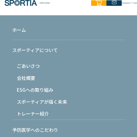
ホーム
COLUMN
スポーティアについて
コラム
ごあいさつ
HOME
›
最新情報
›
コラム
›
世界基準の自己管理 ― トップアスリート
に共通する習慣 ―
会社概要
ESGへの取り組み
2026.03.16
コラム
スポーティアが描く未来
トレーナー紹介
世界基準の自己管理 ― トップアスリー
予防医学へのこだわり
トに共通する習慣 ―