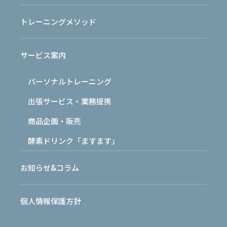
トレーニングメソッド
健康が文化として根付いている社会では、
自己管理が当たり前になります。
サービス案内
前回のブログでは、
パーソナルトレーニング
「健康は文化で守る。」
というテーマで書きました。
出張サービス・業務提携
健康とは、医療だけで守るものではなく、
商品企画・販売
日々の生活習慣の中で守っていくもの。
酵素ドリンク「ますます」
つまり、文化です。
お知らせ&コラム
では、世界で戦うトップアスリートたちは
どのように身体と向き合っているのでしょうか。
個人情報保護方針