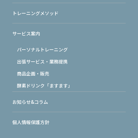
「
パーソナルトレーニングでケガ多発
」というニュースがま
た出始めている。
トレーニングメソッド
本来、「ケガの発生を抑え、トレーニング効果を最大限引き
サービス案内
出す」ためにパーソナルトレーニングというサービスはあ
る。
パーソナルトレーニング
出張サービス・業務提携
ただ、どんなに気を付けていてもケガの発症をゼロに抑え込
むことは難しいという背景も現場にいて感じる。だからこそ
商品企画・販売
我々運動指導者は、日々考え続けながらサポートすることは
酵素ドリンク「ますます」
必須となる。経験が少ない運動指導者であれば、経験豊富な
運動指導者の意見を聞くことも必須となる。
お知らせ&コラム
パーソナルトレーニングジムでも、いろんなコンセプトジム
個人情報保護方針
がある。